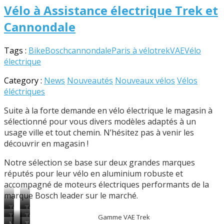
Vélo à Assistance électrique Trek et
Cannondale
Tags :
Bike
Bosch
cannondale
Paris à vélo
trek
VAE
Vélo
électrique
Category :
News
Nouveautés
Nouveaux vélos
Vélos
éléctriques
Suite à la forte demande en vélo électrique le magasin à
sélectionné pour vous divers modèles adaptés à un
usage ville et tout chemin. N’hésitez pas à venir les
découvrir en magasin !
Notre sélection se base sur deux grandes marques
réputés pour leur vélo en aluminium robuste et
accompagné de moteurs électriques performants de la
marque Bosch leader sur le marché.
Trek
Trek
Allant
District
Gamme VAE Trek
Trek
Trek
+5
+2
District
Verve