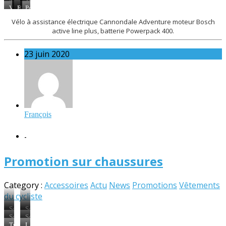
Moteur
Tableau
Men
+2
+1
Bosch
de
VAE
Moteur
Batterie
Poste
Mixte
bord
Cannondale
Bosch
intégrée
de
Vélo à assistance électrique Cannondale Adventure moteur Bosch
Bosch
Adventure
Active
dans
pilotage
active line plus, batterie Powerpack 400.
Line
le
avec
Plus
cadre
écran
d’information
23 juin 2020
Bosch
François
-
Promotion sur chaussures
Category :
Accessoires
Actu
News
Promotions
Vêtements
du cycliste
Scarp
Scarp
T-
Tarus
Scarp
Scarp
2
taille
Level
SDS
Tri
LAKE